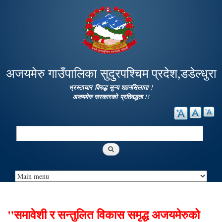
Skip to
main
content
अजयमेरु गाउँपालिका सुदुरपश्चिम प्रदेश,डडेल्धुरा
भ्रस्टाचार विरुद्ध सुन्य शहनसिलाता !
अजयमेरु सरकारको प्रतिवद्धता !!
Search
Search form
"समावेशी र सन्तुलित विकास समृद्ध अजयमेरुको