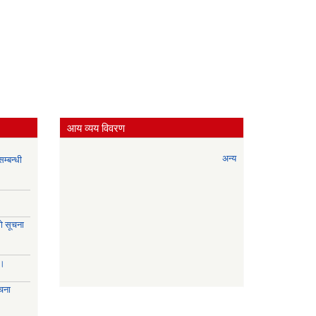
आय व्यय विवरण
अन्य
म्बन्धी
े सूचना
।।
चना