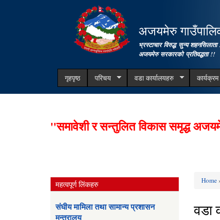
अजयमेरु गाउँपालिका
भ्रस्टाचार विरुद्ध सुन्य शहनसिलाता 
अजयमेरु सरकारको प्रतिवद्धता !!
गृहपृष्ठ
परिचय
वडा कार्यालयहरु
कार्यक्र
"समावेशी र सन्तुलित विकास समृद्ध अजयम
Home
»
महत्वपूर्ण लिंकहरु
You ar
वडा क
संघीय मामिला तथा सामान्य प्रशासन
मन्त्रालय