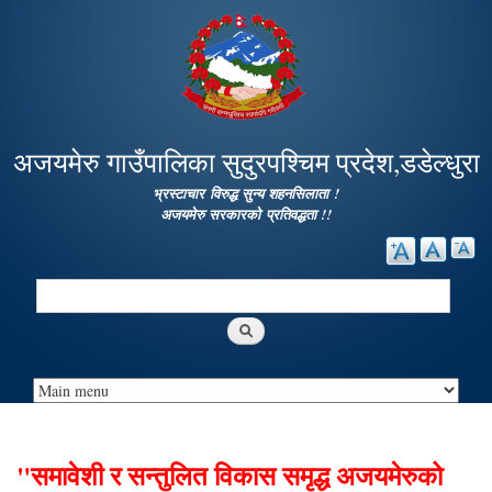
Skip to
main
content
अजयमेरु गाउँपालिका सुदुरपश्चिम प्रदेश,डडेल्धुरा
भ्रस्टाचार विरुद्ध सुन्य शहनसिलाता !
अजयमेरु सरकारको प्रतिवद्धता !!
Search
Search form
"समावेशी र सन्तुलित विकास समृद्ध अजयमेरुको