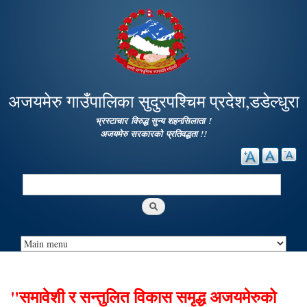
Skip to
main
content
अजयमेरु गाउँपालिका सुदुरपश्चिम प्रदेश,डडेल्धुरा
भ्रस्टाचार विरुद्ध सुन्य शहनसिलाता !
अजयमेरु सरकारको प्रतिवद्धता !!
Search
Search form
"समावेशी र सन्तुलित विकास समृद्ध अजयमेरुको