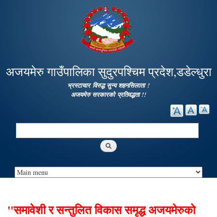
Skip to
main
content
अजयमेरु गाउँपालिका सुदुरपश्चिम प्रदेश,डडेल्धुरा
भ्रस्टाचार विरुद्ध सुन्य शहनसिलाता !
अजयमेरु सरकारको प्रतिवद्धता !!
Search
Search form
"समावेशी र सन्तुलित विकास समृद्ध अजयमेरुको