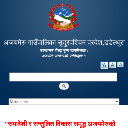
Skip to
main
content
अजयमेरु गाउँपालिका सुदुरपश्चिम प्रदेश,डडेल्धुरा
भ्रस्टाचार विरुद्ध सुन्य शहनसिलाता !
अजयमेरु सरकारको प्रतिवद्धता !!
Search
Search form
"समावेशी र सन्तुलित विकास समृद्ध अजयमेरुको