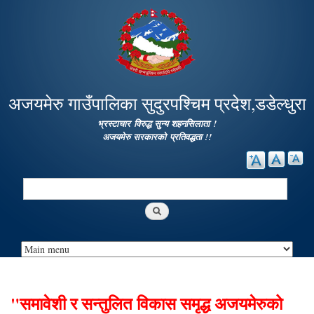
Skip to
main
content
अजयमेरु गाउँपालिका सुदुरपश्चिम प्रदेश,डडेल्धुरा
भ्रस्टाचार विरुद्ध सुन्य शहनसिलाता !
अजयमेरु सरकारको प्रतिवद्धता !!
Search
Search form
"समावेशी र सन्तुलित विकास समृद्ध अजयमेरुको