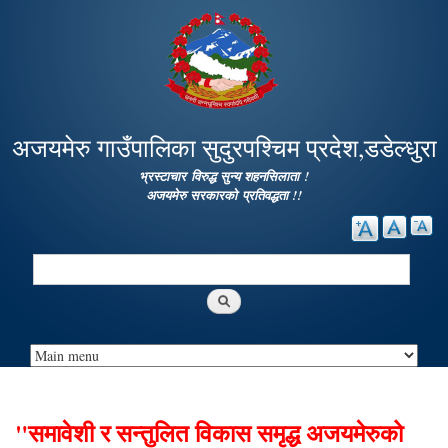
Skip to
main
content
अजयमेरु गाउँपालिका सुदुरपश्चिम प्रदेश,डडेल्धुरा
भ्रस्टाचार विरुद्ध सुन्य शहनसिलाता !
अजयमेरु सरकारको प्रतिवद्धता !!
Search
Search form
"समावेशी र सन्तुलित विकास समृद्ध अजयमेरुको