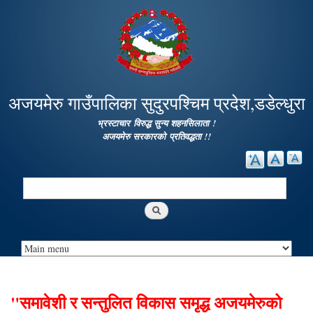
Skip to
main
content
अजयमेरु गाउँपालिका सुदुरपश्चिम प्रदेश,डडेल्धुरा
भ्रस्टाचार विरुद्ध सुन्य शहनसिलाता !
अजयमेरु सरकारको प्रतिवद्धता !!
Search
Search form
"समावेशी र सन्तुलित विकास समृद्ध अजयमेरुको