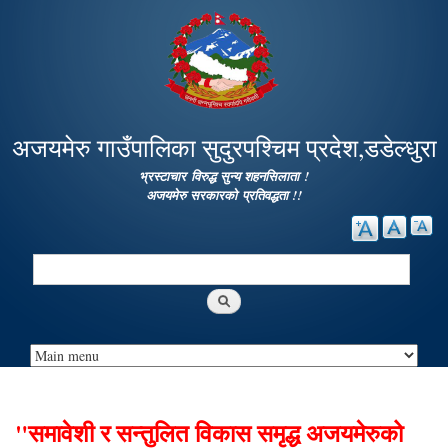
Skip to
main
content
अजयमेरु गाउँपालिका सुदुरपश्चिम प्रदेश,डडेल्धुरा
भ्रस्टाचार विरुद्ध सुन्य शहनसिलाता !
अजयमेरु सरकारको प्रतिवद्धता !!
Search
Search form
"समावेशी र सन्तुलित विकास समृद्ध अजयमेरुको