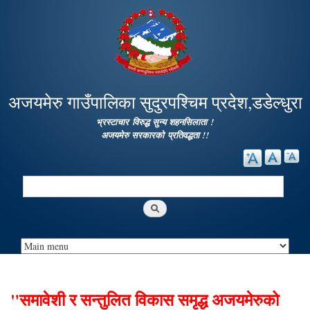
Skip to
main
content
अजयमेरु गाउँपालिका सुदुरपश्चिम प्रदेश,डडेल्धुरा
भ्रस्टाचार विरुद्ध सुन्य शहनसिलाता !
अजयमेरु सरकारको प्रतिवद्धता !!
Search
Search form
"समावेशी र सन्तुलित विकास समृद्ध अजयमेरुको