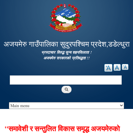
Skip to
main
content
अजयमेरु गाउँपालिका सुदुरपश्चिम प्रदेश,डडेल्धुरा
भ्रस्टाचार विरुद्ध सुन्य शहनसिलाता !
अजयमेरु सरकारको प्रतिवद्धता !!
Search
Search form
"समावेशी र सन्तुलित विकास समृद्ध अजयमेरुको