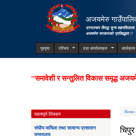
अजयमेरु गाउँपालिका
भ्रस्टाचार विरुद्ध सुन्य शहनसिलाता 
अजयमेरु सरकारको प्रतिवद्धता !!
गृहपृष्ठ
परिचय
वडा कार्यालयहरु
कार्यक्र
"समावेशी र सन्तुलित विकास समृद्ध अजयम
Home
»
महत्वपूर्ण लिंकहरु
You ar
चिपुर
संघीय मामिला तथा सामान्य प्रशासन
मन्त्रालय