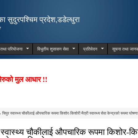
Skip to
main
 सुदुरपश्चिम प्रदेश,डडेल्धुरा
content
!
म तथा परियोजना
विधुतीय शुसासन सेवा
प्रतिवेदन
सूचना तथा जानक
ेरुको मुल आधार !!
 चिपुर स्वास्थ्य चौकीलाई औपचारिक रूपमा किशोर-किशोरी मैत्री स्वास्थ्य सेवा केन्द्रको रूपमा घोष
e here
 स्वास्थ्य चौकीलाई औपचारिक रूपमा किशोर-किशोरी