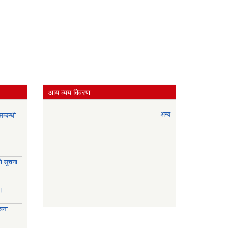
आय व्यय विवरण
अन्य
म्बन्धी
े सूचना
।।
चना