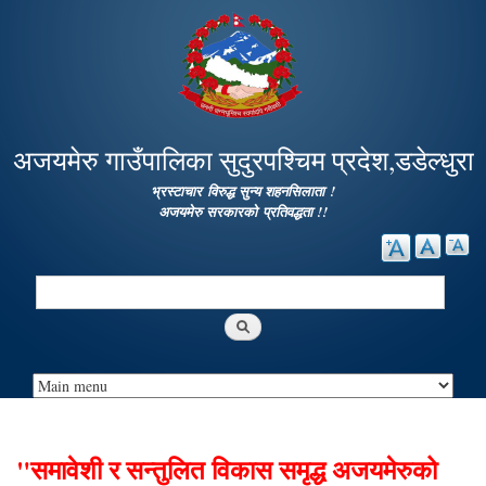
Skip to
main
content
अजयमेरु गाउँपालिका सुदुरपश्चिम प्रदेश,डडेल्धुरा
भ्रस्टाचार विरुद्ध सुन्य शहनसिलाता !
अजयमेरु सरकारको प्रतिवद्धता !!
Search
Search form
"समावेशी र सन्तुलित विकास समृद्ध अजयमेरुको