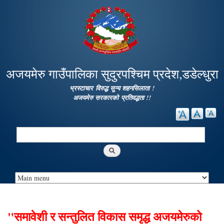
Skip to
main
content
अजयमेरु गाउँपालिका सुदुरपश्चिम प्रदेश,डडेल्धुरा
भ्रस्टाचार विरुद्ध सुन्य शहनसिलाता !
अजयमेरु सरकारको प्रतिवद्धता !!
Search
Search form
"समावेशी र सन्तुलित विकास समृद्ध अजयमेरुको