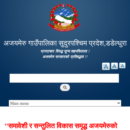
Skip to
main
content
अजयमेरु गाउँपालिका सुदुरपश्चिम प्रदेश,डडेल्धुरा
भ्रस्टाचार विरुद्ध सुन्य शहनसिलाता !
अजयमेरु सरकारको प्रतिवद्धता !!
Search
Search form
"समावेशी र सन्तुलित विकास समृद्ध अजयमेरुको