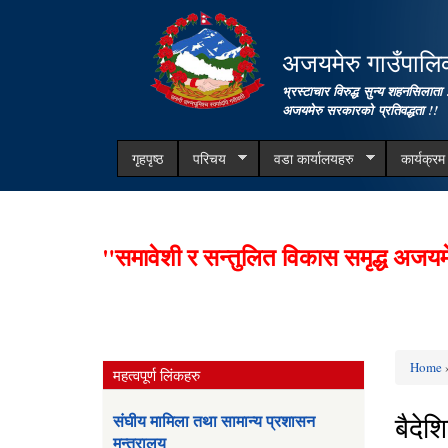
अजयमेरु गाउँपालिका
भ्रस्टाचार विरुद्ध सुन्य शहनसिलाता 
अजयमेरु सरकारको प्रतिवद्धता !!
गृहपृष्ठ
परिचय
वडा कार्यालयहरु
कार्यक्र
"समावेशी र सन्तुलित विकास समृद्ध अजयम
Home
»
महत्वपूर्ण लिंकहरु
You ar
बैदेश
संघीय मामिला तथा सामान्य प्रशासन
मन्त्रालय