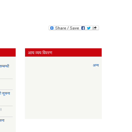
आय व्यय विवरण
अन्य
म्बन्धी
े सूचना
।।
चना