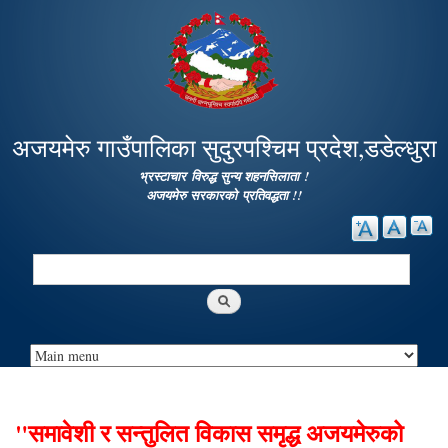
Skip to
main
content
अजयमेरु गाउँपालिका सुदुरपश्चिम प्रदेश,डडेल्धुरा
भ्रस्टाचार विरुद्ध सुन्य शहनसिलाता !
अजयमेरु सरकारको प्रतिवद्धता !!
Search
Search form
"समावेशी र सन्तुलित विकास समृद्ध अजयमेरुको