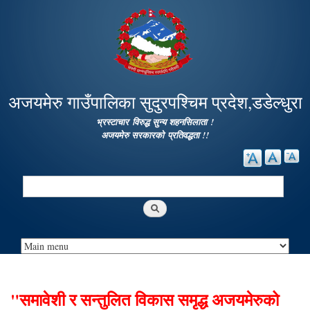
Skip to
main
content
अजयमेरु गाउँपालिका सुदुरपश्चिम प्रदेश,डडेल्धुरा
भ्रस्टाचार विरुद्ध सुन्य शहनसिलाता !
अजयमेरु सरकारको प्रतिवद्धता !!
Search
Search form
"समावेशी र सन्तुलित विकास समृद्ध अजयमेरुको