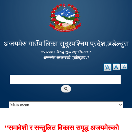
Skip to
main
content
अजयमेरु गाउँपालिका सुदुरपश्चिम प्रदेश,डडेल्धुरा
भ्रस्टाचार विरुद्ध सुन्य शहनसिलाता !
अजयमेरु सरकारको प्रतिवद्धता !!
Search
Search form
"समावेशी र सन्तुलित विकास समृद्ध अजयमेरुको