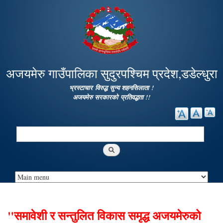
Skip to
main
content
अजयमेरु गाउँपालिका सुदुरपश्चिम प्रदेश,डडेल्धुरा
भ्रस्टाचार विरुद्ध सुन्य शहनसिलाता !
अजयमेरु सरकारको प्रतिवद्धता !!
Search
Search form
"समावेशी र सन्तुलित विकास समृद्ध अजयमेरुको