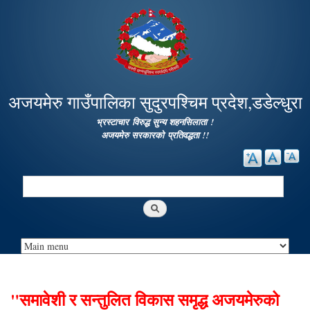
Skip to
main
content
अजयमेरु गाउँपालिका सुदुरपश्चिम प्रदेश,डडेल्धुरा
भ्रस्टाचार विरुद्ध सुन्य शहनसिलाता !
अजयमेरु सरकारको प्रतिवद्धता !!
Search
Search form
"समावेशी र सन्तुलित विकास समृद्ध अजयमेरुको