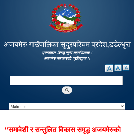
Skip to
main
content
अजयमेरु गाउँपालिका सुदुरपश्चिम प्रदेश,डडेल्धुरा
भ्रस्टाचार विरुद्ध सुन्य शहनसिलाता !
अजयमेरु सरकारको प्रतिवद्धता !!
Search
Search form
"समावेशी र सन्तुलित विकास समृद्ध अजयमेरुको