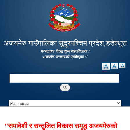
Skip to
main
content
अजयमेरु गाउँपालिका सुदुरपश्चिम प्रदेश,डडेल्धुरा
भ्रस्टाचार विरुद्ध सुन्य शहनसिलाता !
अजयमेरु सरकारको प्रतिवद्धता !!
Search
Search form
"समावेशी र सन्तुलित विकास समृद्ध अजयमेरुको