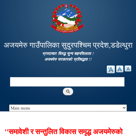
Skip to
main
content
अजयमेरु गाउँपालिका सुदुरपश्चिम प्रदेश,डडेल्धुरा
भ्रस्टाचार विरुद्ध सुन्य शहनसिलाता !
अजयमेरु सरकारको प्रतिवद्धता !!
Search
Search form
"समावेशी र सन्तुलित विकास समृद्ध अजयमेरुको