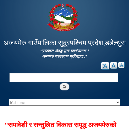
Skip to
main
content
अजयमेरु गाउँपालिका सुदुरपश्चिम प्रदेश,डडेल्धुरा
भ्रस्टाचार विरुद्ध सुन्य शहनसिलाता !
अजयमेरु सरकारको प्रतिवद्धता !!
Search
Search form
"समावेशी र सन्तुलित विकास समृद्ध अजयमेरुको