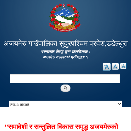
Skip to
main
content
अजयमेरु गाउँपालिका सुदुरपश्चिम प्रदेश,डडेल्धुरा
भ्रस्टाचार विरुद्ध सुन्य शहनसिलाता !
अजयमेरु सरकारको प्रतिवद्धता !!
Search
Search form
"समावेशी र सन्तुलित विकास समृद्ध अजयमेरुको