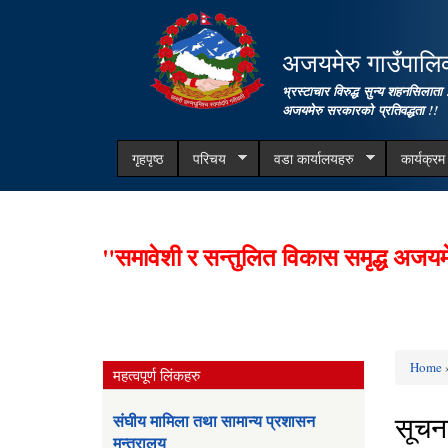
अजयमेरु गाउँपालिका
भ्रस्टाचार विरुद्ध सुन्य शहनसिलाता 
अजयमेरु सरकारको प्रतिवद्धता !!
गृहपृष्ठ
परिचय
वडा कार्यालयहरु
कार्यक्र
"समावेशी र सन्तुलित विकास समृद्ध अजयम
Home
»
महत्वपूर्ण लिंकहरु
You ar
सूचन
संघीय मामिला तथा सामान्य प्रशासन
मन्त्रालय