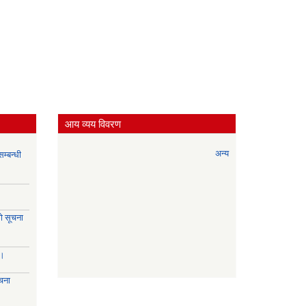
आय व्यय विवरण
अन्य
म्बन्धी
े सूचना
।।
चना