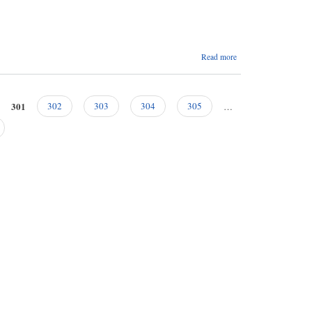
about
Read more
अभीमुखीकरण
कार्यक्रममा
सहभागी
पठाइदिने
301
302
303
304
305
…
बारे।