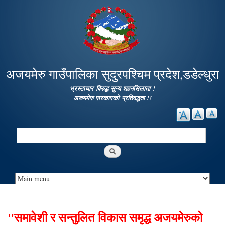
Skip to
main
content
अजयमेरु गाउँपालिका सुदुरपश्चिम प्रदेश,डडेल्धुरा
भ्रस्टाचार विरुद्ध सुन्य शहनसिलाता !
अजयमेरु सरकारको प्रतिवद्धता !!
Search
Search form
"समावेशी र सन्तुलित विकास समृद्ध अजयमेरुको