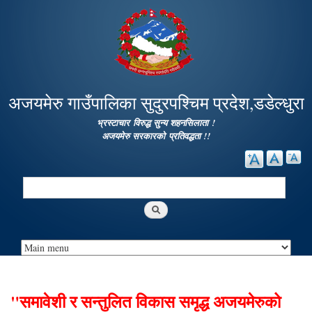
Skip to
main
content
अजयमेरु गाउँपालिका सुदुरपश्चिम प्रदेश,डडेल्धुरा
भ्रस्टाचार विरुद्ध सुन्य शहनसिलाता !
अजयमेरु सरकारको प्रतिवद्धता !!
Search
Search form
"समावेशी र सन्तुलित विकास समृद्ध अजयमेरुको