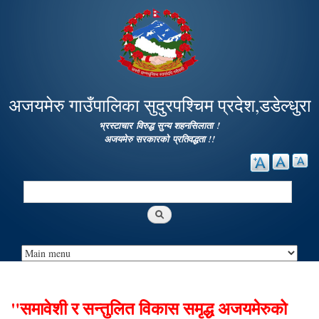
Skip to
main
content
अजयमेरु गाउँपालिका सुदुरपश्चिम प्रदेश,डडेल्धुरा
भ्रस्टाचार विरुद्ध सुन्य शहनसिलाता !
अजयमेरु सरकारको प्रतिवद्धता !!
Search
Search form
"समावेशी र सन्तुलित विकास समृद्ध अजयमेरुको