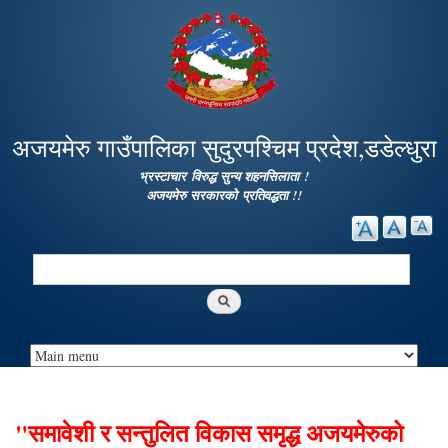
Skip to
main
content
अजयमेरु गाउँपालिका सुदुरपश्चिम प्रदेश,डडेल्धुरा
भ्रस्टाचार विरुद्ध सुन्य शहनसिलाता !
अजयमेरु सरकारको प्रतिवद्धता !!
Search
Search form
"समावेशी र सन्तुलित विकास समृद्ध अजयमेरुको