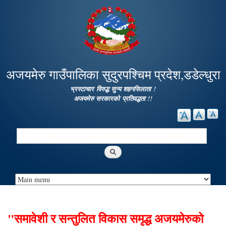
Skip to
main
content
अजयमेरु गाउँपालिका सुदुरपश्चिम प्रदेश,डडेल्धुरा
भ्रस्टाचार विरुद्ध सुन्य शहनसिलाता !
अजयमेरु सरकारको प्रतिवद्धता !!
Search
Search form
"समावेशी र सन्तुलित विकास समृद्ध अजयमेरुको