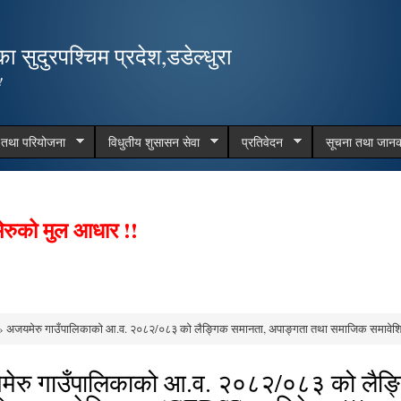
Skip to
main
 सुदुरपश्चिम प्रदेश,डडेल्धुरा
content
!
म तथा परियोजना
विधुतीय शुसासन सेवा
प्रतिवेदन
सूचना तथा जानक
ेरुको मुल आधार !!
 अजयमेरु गाउँपालिकाको आ.व. २०८२/०८३ को लैङ्गिक समानता, अपाङ्गता तथा समाजिक समावेशि
e here
ेरु गाउँपालिकाको आ.व. २०८२/०८३ को लैङ्