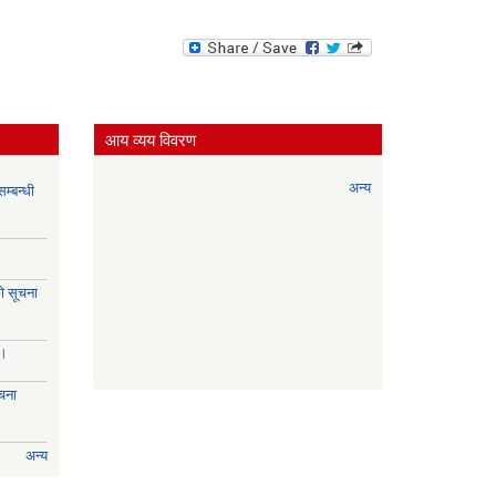
आय व्यय विवरण
अन्य
म्बन्धी
े सूचना
।।
चना
अन्य