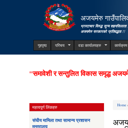
अजयमेरु गाउँपालिका
भ्रस्टाचार विरुद्ध सुन्य शहनसिलाता 
अजयमेरु सरकारको प्रतिवद्धता !!
गृहपृष्ठ
परिचय
वडा कार्यालयहरु
कार्यक्र
"समावेशी र सन्तुलित विकास समृद्ध अजयम
Home
»
महत्वपूर्ण लिंकहरु
You ar
अजयम
संघीय मामिला तथा सामान्य प्रशासन
मन्त्रालय