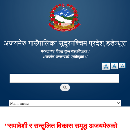
Skip to
main
content
अजयमेरु गाउँपालिका सुदुरपश्चिम प्रदेश,डडेल्धुरा
भ्रस्टाचार विरुद्ध सुन्य शहनसिलाता !
अजयमेरु सरकारको प्रतिवद्धता !!
Search
Search form
"समावेशी र सन्तुलित विकास समृद्ध अजयमेरुको