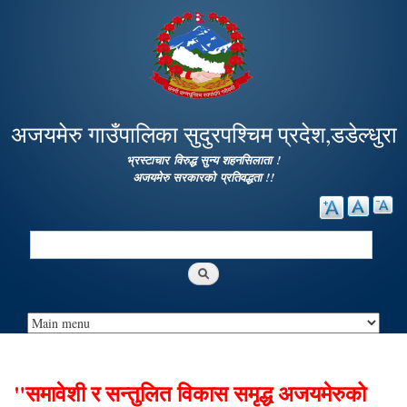
Skip to
main
content
अजयमेरु गाउँपालिका सुदुरपश्चिम प्रदेश,डडेल्धुरा
भ्रस्टाचार विरुद्ध सुन्य शहनसिलाता !
अजयमेरु सरकारको प्रतिवद्धता !!
Search
Search form
"समावेशी र सन्तुलित विकास समृद्ध अजयमेरुको