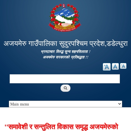
Skip to
main
content
अजयमेरु गाउँपालिका सुदुरपश्चिम प्रदेश,डडेल्धुरा
भ्रस्टाचार विरुद्ध सुन्य शहनसिलाता !
अजयमेरु सरकारको प्रतिवद्धता !!
Search
Search form
"समावेशी र सन्तुलित विकास समृद्ध अजयमेरुको