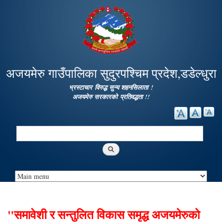
Skip to
main
content
अजयमेरु गाउँपालिका सुदुरपश्चिम प्रदेश,डडेल्धुरा
भ्रस्टाचार विरुद्ध सुन्य शहनसिलाता !
अजयमेरु सरकारको प्रतिवद्धता !!
Search
Search form
"समावेशी र सन्तुलित विकास समृद्ध अजयमेरुको