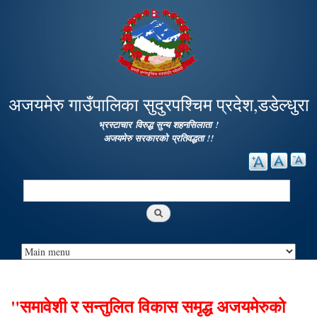
Skip to
main
content
अजयमेरु गाउँपालिका सुदुरपश्चिम प्रदेश,डडेल्धुरा
भ्रस्टाचार विरुद्ध सुन्य शहनसिलाता !
अजयमेरु सरकारको प्रतिवद्धता !!
Search
Search form
"समावेशी र सन्तुलित विकास समृद्ध अजयमेरुको