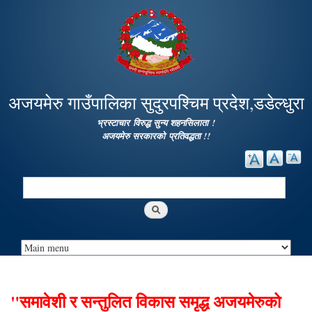
Skip to
main
content
अजयमेरु गाउँपालिका सुदुरपश्चिम प्रदेश,डडेल्धुरा
भ्रस्टाचार विरुद्ध सुन्य शहनसिलाता !
अजयमेरु सरकारको प्रतिवद्धता !!
Search
Search form
"समावेशी र सन्तुलित विकास समृद्ध अजयमेरुको