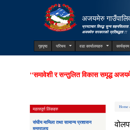
अजयमेरु गाउँपालिका
भ्रस्टाचार विरुद्ध सुन्य शहनसिलाता 
अजयमेरु सरकारको प्रतिवद्धता !!
गृहपृष्ठ
परिचय
वडा कार्यालयहरु
कार्यक्र
"समावेशी र सन्तुलित विकास समृद्ध अजयम
Home
»
महत्वपूर्ण लिंकहरु
You ar
वोलप
संघीय मामिला तथा सामान्य प्रशासन
मन्त्रालय