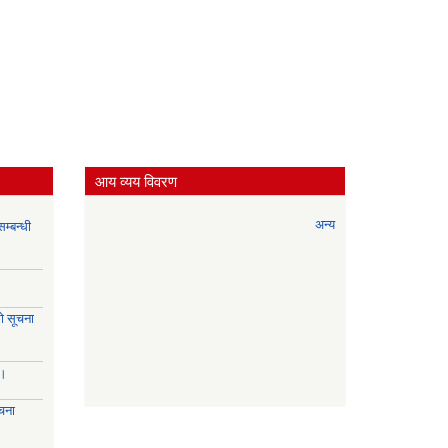
आय व्यय विवरण
अन्य
म्बन्धी
े सूचना
।।
चना