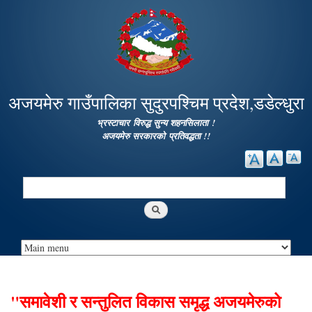
Skip to
main
content
अजयमेरु गाउँपालिका सुदुरपश्चिम प्रदेश,डडेल्धुरा
भ्रस्टाचार विरुद्ध सुन्य शहनसिलाता !
अजयमेरु सरकारको प्रतिवद्धता !!
Search
Search form
"समावेशी र सन्तुलित विकास समृद्ध अजयमेरुको