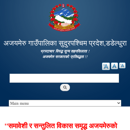
Skip to
main
content
अजयमेरु गाउँपालिका सुदुरपश्चिम प्रदेश,डडेल्धुरा
भ्रस्टाचार विरुद्ध सुन्य शहनसिलाता !
अजयमेरु सरकारको प्रतिवद्धता !!
Search
Search form
"समावेशी र सन्तुलित विकास समृद्ध अजयमेरुको