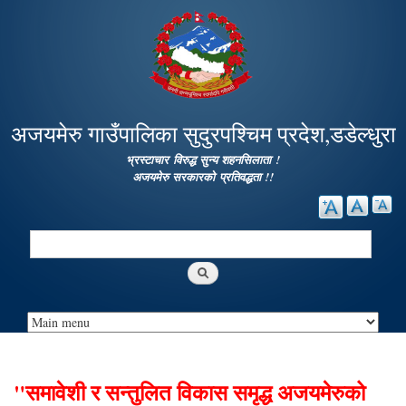
Skip to
main
content
अजयमेरु गाउँपालिका सुदुरपश्चिम प्रदेश,डडेल्धुरा
भ्रस्टाचार विरुद्ध सुन्य शहनसिलाता !
अजयमेरु सरकारको प्रतिवद्धता !!
Search
Search form
"समावेशी र सन्तुलित विकास समृद्ध अजयमेरुको