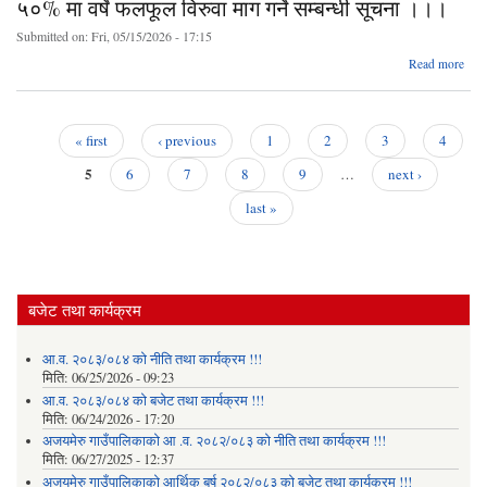
५०% मा वर्षे फलफूल विरुवा माग गर्ने सम्बन्धी सूचना ।।।
प्रस्
Submitted on:
Fri, 05/15/2026 - 17:15
गर्ने 
ab
Read more
अनुद
« first
‹ previous
1
2
3
4
मौरी
Pages
5
व
6
7
8
9
…
next ›
कार्य
last »
र 
मा
फल
व
माग 
सम्
बजेट तथा कार्यक्रम
स
आ.व. २०८३/०८४ को नीति तथा कार्यक्रम !!!
मिति:
06/25/2026 - 09:23
आ.व. २०८३/०८४ को बजेट तथा कार्यक्रम !!!
मिति:
06/24/2026 - 17:20
अजयमेरु गाउँपालिकाको आ .व. २०८२/०८३ को नीति तथा कार्यक्रम !!!
मिति:
06/27/2025 - 12:37
अजयमेरु गाउँपालिकाको आर्थिक बर्ष २०८२/०८३ को बजेट तथा कार्यक्रम !!!