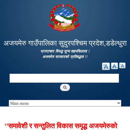
Skip to
main
content
अजयमेरु गाउँपालिका सुदुरपश्चिम प्रदेश,डडेल्धुरा
भ्रस्टाचार विरुद्ध सुन्य शहनसिलाता !
अजयमेरु सरकारको प्रतिवद्धता !!
Search
Search form
"समावेशी र सन्तुलित विकास समृद्ध अजयमेरुको