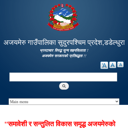
Skip to
main
content
अजयमेरु गाउँपालिका सुदुरपश्चिम प्रदेश,डडेल्धुरा
भ्रस्टाचार विरुद्ध सुन्य शहनसिलाता !
अजयमेरु सरकारको प्रतिवद्धता !!
Search
Search form
"समावेशी र सन्तुलित विकास समृद्ध अजयमेरुको