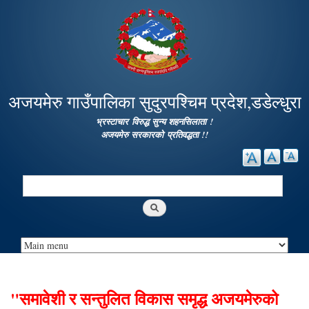
Skip to
main
content
अजयमेरु गाउँपालिका सुदुरपश्चिम प्रदेश,डडेल्धुरा
भ्रस्टाचार विरुद्ध सुन्य शहनसिलाता !
अजयमेरु सरकारको प्रतिवद्धता !!
Search
Search form
"समावेशी र सन्तुलित विकास समृद्ध अजयमेरुको