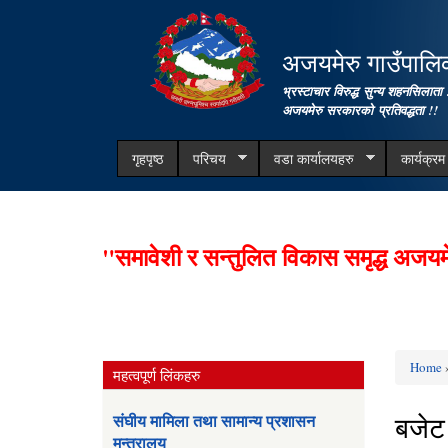
अजयमेरु गाउँपालिका
भ्रस्टाचार विरुद्ध सुन्य शहनसिलाता 
अजयमेरु सरकारको प्रतिवद्धता !!
गृहपृष्ठ
परिचय
वडा कार्यालयहरु
कार्यक्र
"समावेशी र सन्तुलित विकास समृद्ध अजयम
Home
»
महत्वपूर्ण लिंकहरु
You ar
बजेट
संघीय मामिला तथा सामान्य प्रशासन
मन्त्रालय