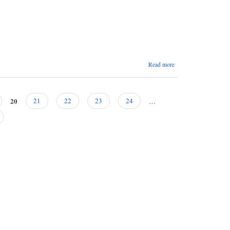
about
Read more
आर्थिक
बर्ष
०७६/७७
को नीति
20
21
22
23
24
…
तथा
कार्यक्रम