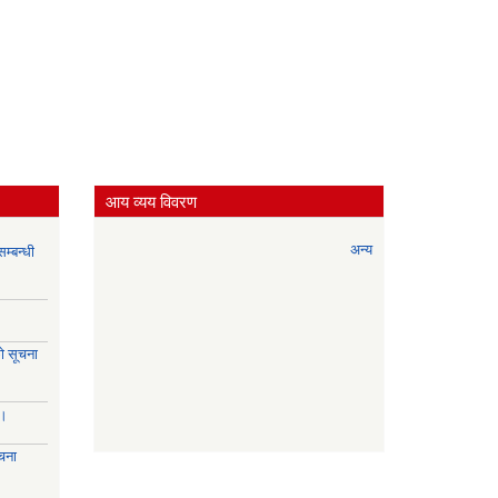
आय व्यय विवरण
अन्य
म्बन्धी
े सूचना
।।
चना