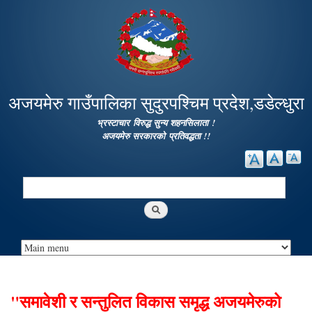
Skip to
main
content
अजयमेरु गाउँपालिका सुदुरपश्चिम प्रदेश,डडेल्धुरा
भ्रस्टाचार विरुद्ध सुन्य शहनसिलाता !
अजयमेरु सरकारको प्रतिवद्धता !!
Search
Search form
"समावेशी र सन्तुलित विकास समृद्ध अजयमेरुको