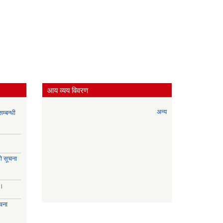
आय व्यय विवरण
अन्य
म्बन्धी
े सूचना
।।
चना