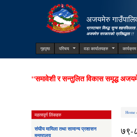
अजयमेरु गाउँपालिका
भ्रस्टाचार विरुद्ध सुन्य शहनसिलाता 
अजयमेरु सरकारको प्रतिवद्धता !!
गृहपृष्ठ
परिचय
वडा कार्यालयहरु
कार्यक्र
"समावेशी र सन्तुलित विकास समृद्ध अजयम
Home
»
महत्वपूर्ण लिंकहरु
You ar
७९-
संघीय मामिला तथा सामान्य प्रशासन
मन्त्रालय